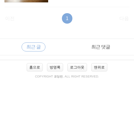
이전
1
다음
RECENTLY
사
최근 글
최근 댓글
이
드
바
최
홈으로
방명록
로그아웃
맨위로
근
글
COPYRIGHT
코딩런
, ALL RIGHT RESERVED.