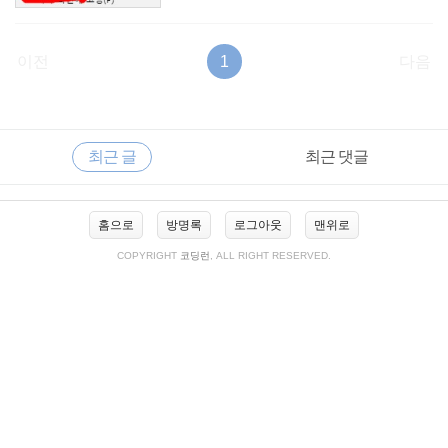
이전
1
다음
RECENTLY
사
최근 글
최근 댓글
이
드
바
최
홈으로
방명록
로그아웃
맨위로
근
글
COPYRIGHT
코딩런
, ALL RIGHT RESERVED.