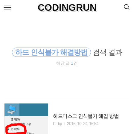
검
CODINGRUN
본
색
문
으
로
바
로
방명록
가
기
하드 인식불가 해결방법
검색 결과
해당 글
1
건
하드디스크 인식불가 해결 방법
IT Tip
2016. 10. 24. 16:54