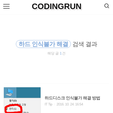
검
CODINGRUN
본
색
문
으
로
바
로
방명록
가
기
하드 인식불가 해결
검색 결과
해당 글
1
건
하드디스크 인식불가 해결 방법
IT Tip
2016. 10. 24. 16:54