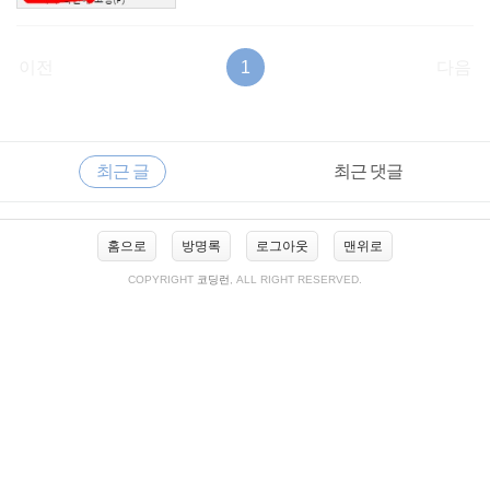
이전
1
다음
RECENTLY
사
최근 글
최근 댓글
이
드
바
최
홈으로
방명록
로그아웃
맨위로
근
글
COPYRIGHT
코딩런
, ALL RIGHT RESERVED.