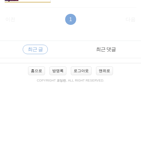
이전
1
다음
RECENTLY
사
최근 글
최근 댓글
이
드
바
최
홈으로
방명록
로그아웃
맨위로
근
글
COPYRIGHT
코딩런
, ALL RIGHT RESERVED.