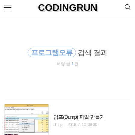
검
CODINGRUN
본
색
문
으
로
바
로
방명록
가
기
프로그램오류
검색 결과
해당 글
1
건
덤프(Dump) 파일 만들기
IT Tip
2016. 7. 10. 08:30