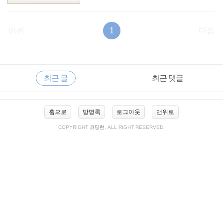
이전
1
다음
RECENTLY
사
최근 글
최근 댓글
이
드
바
최
홈으로
방명록
로그아웃
맨위로
근
글
COPYRIGHT
코딩런
, ALL RIGHT RESERVED.