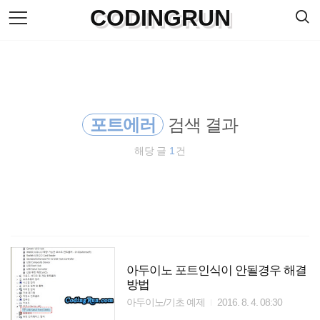
검
CODINGRUN
본
색
문
으
로
바
로
방명록
가
기
포트에러
검색 결과
해당 글
1
건
아두이노 포트인식이 안될경우 해결
방법
아두이노/기초 예제
2016. 8. 4. 08:30