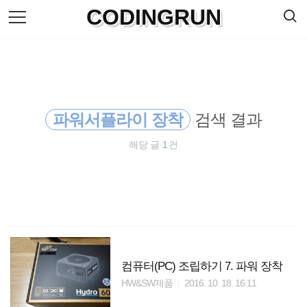
검
CODINGRUN
본
색
문
으
로
바
로
방명록
가
기
파워서플라이 장착
검색 결과
해당 글
1
건
컴퓨터(PC) 조립하기 7. 파워 장착
HW&SW제품
2016. 10. 18. 16:11