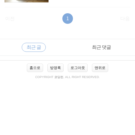
이전
1
다음
RECENTLY
사
최근 글
최근 댓글
이
드
바
최
홈으로
방명록
로그아웃
맨위로
근
글
COPYRIGHT
코딩런
, ALL RIGHT RESERVED.