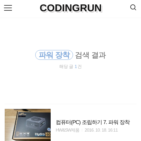
검
CODINGRUN
본
색
문
으
로
바
로
방명록
가
기
파워 장착
검색 결과
해당 글
1
건
컴퓨터(PC) 조립하기 7. 파워 장착
HW&SW제품
2016. 10. 18. 16:11