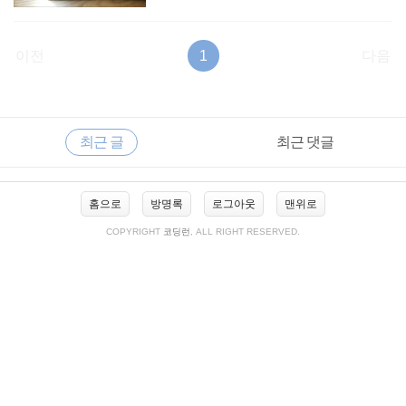
이전
1
다음
RECENTLY
사
최근 글
최근 댓글
이
드
바
최
홈으로
방명록
로그아웃
맨위로
근
글
COPYRIGHT
코딩런
, ALL RIGHT RESERVED.