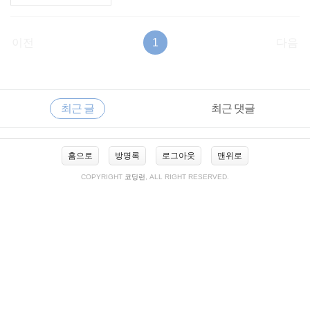
이전
1
다음
RECENTLY
사
최근 글
최근 댓글
이
드
바
최
홈으로
방명록
로그아웃
맨위로
근
글
COPYRIGHT
코딩런
, ALL RIGHT RESERVED.