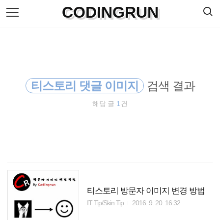
검
CODINGRUN
본
색
문
으
로
바
로
방명록
가
기
티스토리 댓글 이미지
검색 결과
해당 글
1
건
티스토리 방문자 이미지 변경 방법
IT Tip/Skin Tip
2016. 9. 20. 16:32