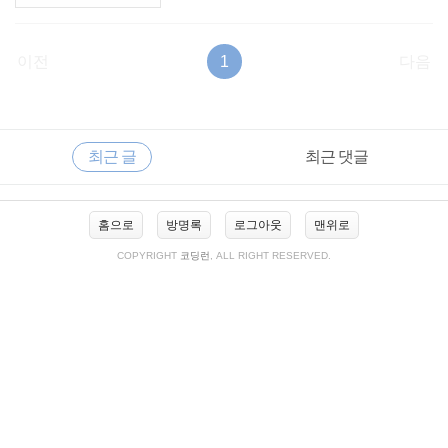
이전
1
다음
RECENTLY
사
최근 글
최근 댓글
이
드
바
최
홈으로
방명록
로그아웃
맨위로
근
글
COPYRIGHT
코딩런
, ALL RIGHT RESERVED.