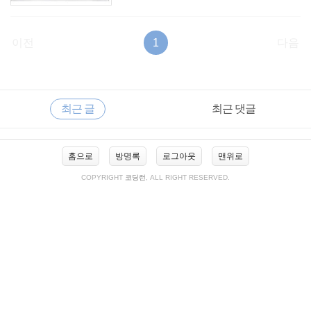
이전
1
다음
RECENTLY
사
최근 글
최근 댓글
이
드
바
최
홈으로
방명록
로그아웃
맨위로
근
글
COPYRIGHT
코딩런
, ALL RIGHT RESERVED.