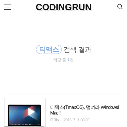
검
CODINGRUN
본
색
문
으
로
바
로
방명록
가
기
티맥스
검색 결과
해당 글
1
건
티맥스(TmaxOS), 덤벼라 Windows!
Mac!!
IT Tip
2016. 7. 3. 08:30