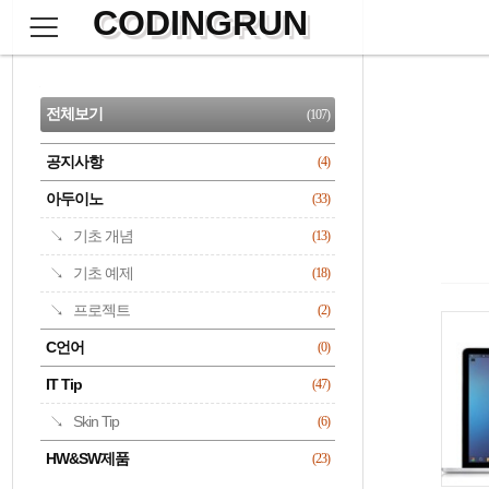
CODINGRUN
본
문
검
으
사
색
로
이
CATEGORY
바
드
로
전체보기
(107)
가
바
기
공지사항
(4)
명록
아두이노
(33)
기초 개념
(13)
기초 예제
(18)
프로젝트
(2)
C언어
(0)
IT Tip
(47)
Skin Tip
(6)
HW&SW제품
(23)