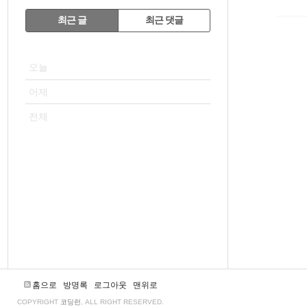
RECENTLY
최근 글
최근 댓글
최
VISITOR
근
오늘
글
어제
전체
홈으로
방명록
로그아웃
맨위로
COPYRIGHT
코딩런
, ALL RIGHT RESERVED.