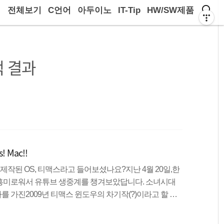
전체보기
C언어
아두이노
IT-Tip
HW/SW제품
 결과
 Mac!!
 제작된 OS, 티맥스라고 들어보셨나요?지난 4월 20일,한
흥미로워서 유튜브 생중계를 챙겨보았답니다. 소녀시대
 가진2009년 티맥스 윈도우의 차기작(?)이라고 할 수
멈춘 것이라고합니다. 약 7000명정도가 생중계를 지켜보
>ㅁ