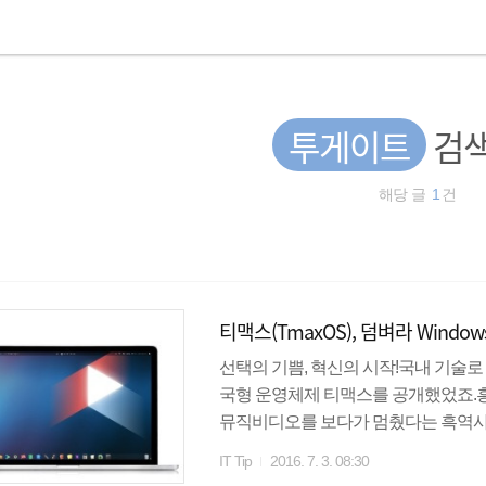
투게이트
검색
해당 글
1
건
티맥스(TmaxOS), 덤벼라 Windows!
선택의 기쁨, 혁신의 시작!국내 기술로
국형 운영체제 티맥스를 공개했었죠.
뮤직비디오를 보다가 멈췄다는 흑역사를
있겠네요.* 발표자에 따르면, 일부러 
IT Tip
2016. 7. 3. 08:30
았는데요.댓글보는 재미도 있었네요. 