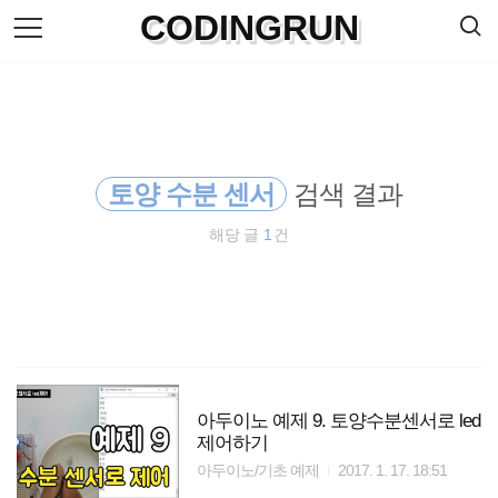
검
CODINGRUN
본
색
문
으
로
바
로
방명록
가
기
토양 수분 센서
검색 결과
해당 글
1
건
아두이노 예제 9. 토양수분센서로 led
제어하기
아두이노/기초 예제
2017. 1. 17. 18:51