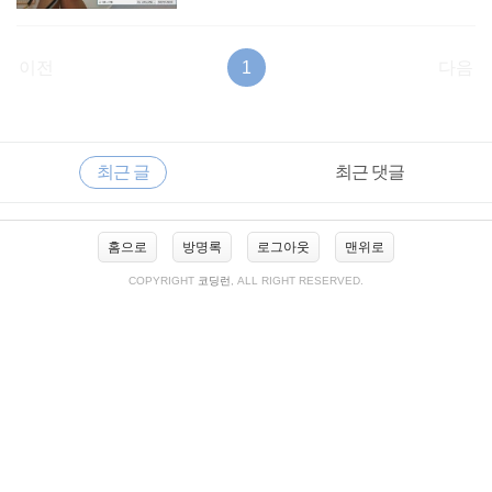
이전
1
다음
RECENTLY
사
최근 글
최근 댓글
이
드
바
최
홈으로
방명록
로그아웃
맨위로
근
글
COPYRIGHT
코딩런
, ALL RIGHT RESERVED.