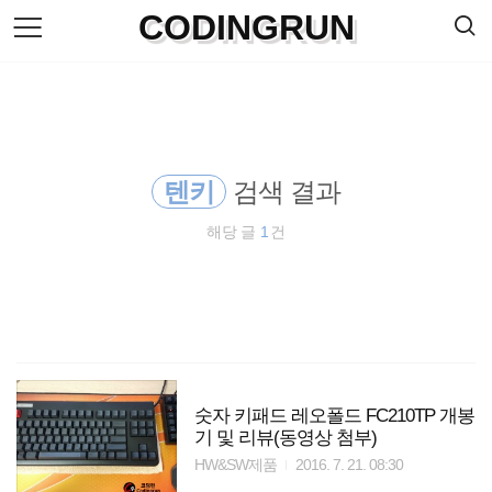
검
CODINGRUN
본
색
문
으
로
바
로
방명록
가
기
텐키
검색 결과
해당 글
1
건
숫자 키패드 레오폴드 FC210TP 개봉
기 및 리뷰(동영상 첨부)
HW&SW제품
2016. 7. 21. 08:30