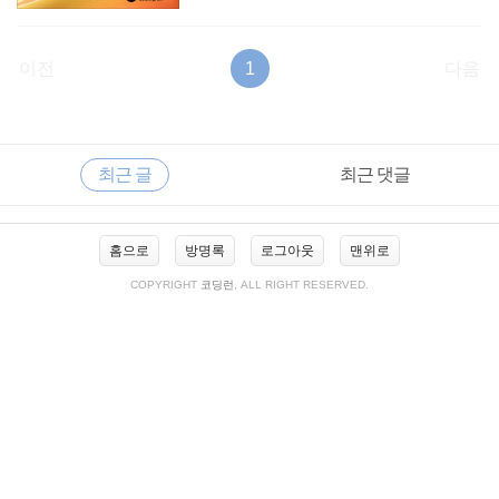
이전
1
다음
RECENTLY
사
최근 글
최근 댓글
이
드
바
최
홈으로
방명록
로그아웃
맨위로
근
글
COPYRIGHT
코딩런
, ALL RIGHT RESERVED.