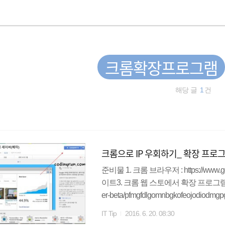
크롬확장프로그램
해당 글
1
건
크롬으로 IP 우회하기_ 확장 프로
준비물 1. 크롬 브라우저 : https://www.go
이트3. 크롬 웹 스토에서 확장 프로그램 설치 : htt
er-beta/pfmgfdlgomnbgkofeojodiodmgp
ail/browsec/omghfjlpggmjjaago
IT Tip
2016. 6. 20. 08:30
램 설치하기 1. 상단의 [ CHROME에 추