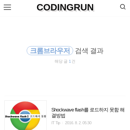
검
CODINGRUN
본
색
문
으
로
바
로
방명록
가
기
크롬브라우저
검색 결과
해당 글
1
건
Shockwave flash를 로드하지 못함 해
결방법
IT Tip
2016. 8. 2. 05:30