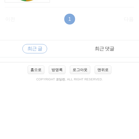
이전
1
다음
RECENTLY
사
최근 글
최근 댓글
이
드
바
최
홈으로
방명록
로그아웃
맨위로
근
글
COPYRIGHT
코딩런
, ALL RIGHT RESERVED.