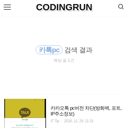
검
CODINGRUN
본
색
문
으
로
바
로
방명록
가
기
카톡pc
검색 결과
해당 글
1
건
카카오톡 pc버전 차단(방화벽, 포트,
IP주소정보)
IT Tip
2016. 11. 29. 11:31