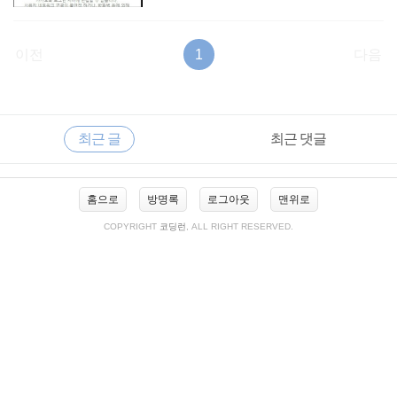
이전
1
다음
RECENTLY
사
최근 글
최근 댓글
이
드
바
최
홈으로
방명록
로그아웃
맨위로
근
글
COPYRIGHT
코딩런
, ALL RIGHT RESERVED.