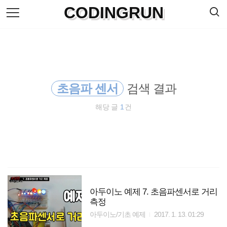
검
CODINGRUN
본
색
문
으
로
바
로
방명록
가
기
초음파 센서
검색 결과
해당 글
1
건
아두이노 예제 7. 초음파센서로 거리
측정
아두이노/기초 예제
2017. 1. 13. 01:29