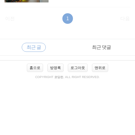
이전
1
다음
RECENTLY
사
최근 글
최근 댓글
이
드
바
최
홈으로
방명록
로그아웃
맨위로
근
글
COPYRIGHT
코딩런
, ALL RIGHT RESERVED.