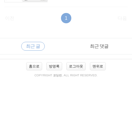
이전
1
다음
RECENTLY
사
최근 글
최근 댓글
이
드
바
최
홈으로
방명록
로그아웃
맨위로
근
글
COPYRIGHT
코딩런
, ALL RIGHT RESERVED.