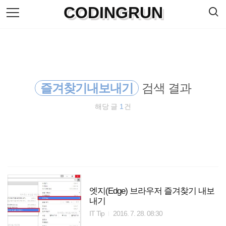
검
CODINGRUN
본
색
문
으
로
바
로
방명록
가
기
즐겨찾기내보내기
검색 결과
해당 글
1
건
엣지(Edge) 브라우저 즐겨찾기 내보
내기
IT Tip
2016. 7. 28. 08:30