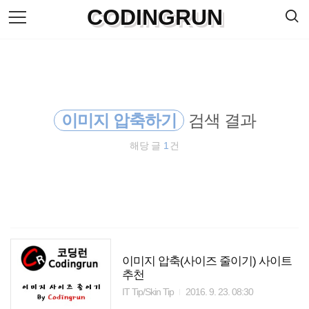
검
CODINGRUN
본
색
문
으
로
바
로
방명록
가
기
이미지 압축하기
검색 결과
해당 글
1
건
이미지 압축(사이즈 줄이기) 사이트
추천
IT Tip/Skin Tip
2016. 9. 23. 08:30