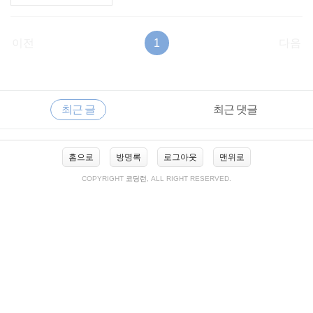
이전
1
다음
RECENTLY
사
최근 글
최근 댓글
이
드
바
최
홈으로
방명록
로그아웃
맨위로
근
글
COPYRIGHT
코딩런
, ALL RIGHT RESERVED.