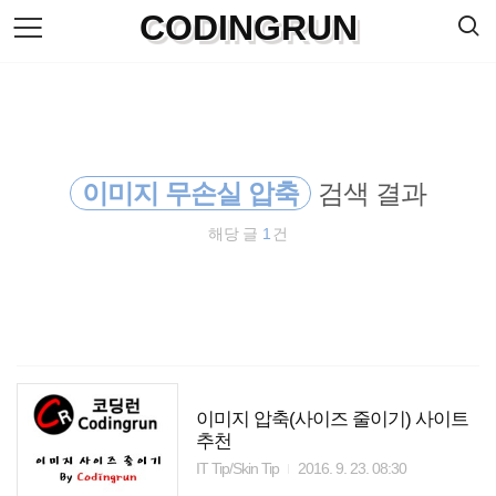
검
CODINGRUN
본
색
문
으
로
바
로
방명록
가
기
이미지 무손실 압축
검색 결과
해당 글
1
건
이미지 압축(사이즈 줄이기) 사이트
추천
IT Tip/Skin Tip
2016. 9. 23. 08:30