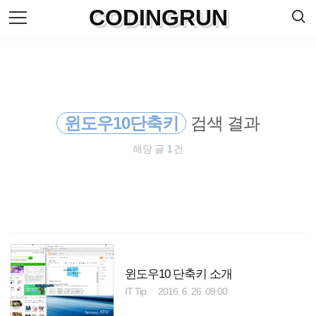
검
CODINGRUN
본
색
문
으
로
바
로
방명록
가
기
윈도우10단축키
검색 결과
해당 글
1
건
윈도우10 단축키 소개
IT Tip
2016. 6. 26. 09:00