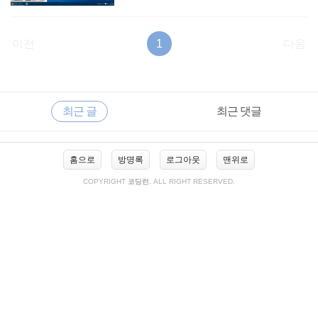
이전
1
다음
RECENTLY
사
최근 글
최근 댓글
이
드
바
최
홈으로
방명록
로그아웃
맨위로
근
글
COPYRIGHT
코딩런
, ALL RIGHT RESERVED.