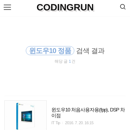
검
CODINGRUN
본
색
문
으
로
바
로
방명록
가
기
윈도우10 정품
검색 결과
해당 글
1
건
윈도우10 처음사용자용(fpp), DSP 차
이점
IT Tip
2016. 7. 20. 16:15