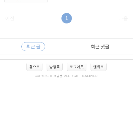
이전
1
다음
RECENTLY
사
최근 글
최근 댓글
이
드
바
최
홈으로
방명록
로그아웃
맨위로
근
글
COPYRIGHT
코딩런
, ALL RIGHT RESERVED.