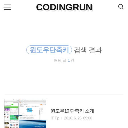
검
CODINGRUN
본
색
문
으
로
바
로
방명록
가
기
윈도우단축키
검색 결과
해당 글
1
건
윈도우10 단축키 소개
IT Tip
2016. 6. 26. 09:00