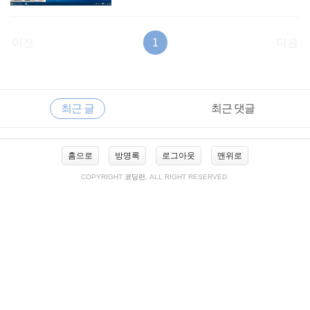
이전
1
다음
RECENTLY
사
최근 글
최근 댓글
이
드
바
최
홈으로
방명록
로그아웃
맨위로
근
글
COPYRIGHT
코딩런
, ALL RIGHT RESERVED.