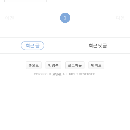
이전
1
다음
RECENTLY
사
최근 글
최근 댓글
이
드
바
최
홈으로
방명록
로그아웃
맨위로
근
글
COPYRIGHT
코딩런
, ALL RIGHT RESERVED.