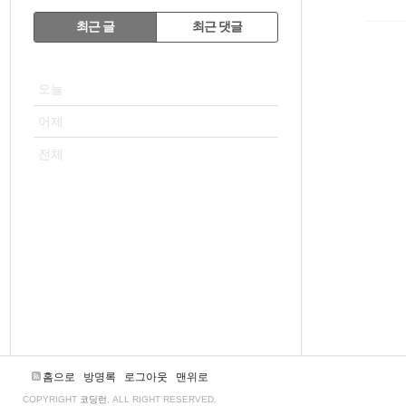
RECENTLY
최근 글
최근 댓글
최
VISITOR
근
오늘
글
어제
전체
홈으로
방명록
로그아웃
맨위로
COPYRIGHT
코딩런
, ALL RIGHT RESERVED.