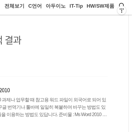
전체보기
C언어
아두이노
IT-Tip
HW/SW제품
 결과
010
010 과제나 업무할 때 참고용 워드 파일이 외국어로 되어 있
구글 번역기나 툴바에 일일히 복붙하여 바꾸는 방법도 있
 이용하는 방법도 있답니다. 준비물 : Ms Word 2010 이
 궁금한 것이라면, 궁금한 부분을 블럭잡고 마우스 우클릭 >
역 영역에서 [문서 전체 번역]누르고 > 확인 > 웹페이지로