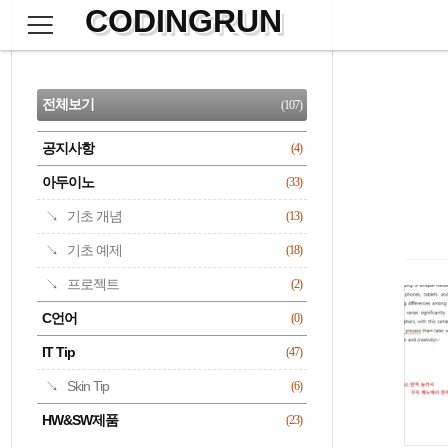
CODINGRUN
본
문
검
으
사
색
로
이
CATEGORY
바
드
로
전체보기
(107)
가
바
기
공지사항
(4)
명록
아두이노
(33)
기초 개념
(13)
기초 예제
(18)
프로젝트
(2)
C언어
(0)
IT Tip
(47)
Skin Tip
(6)
HW&SW제품
(23)