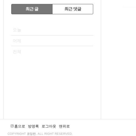
RECENTLY
최근 글
최근 댓글
최
VISITOR
근
오늘
글
어제
전체
홈으로
방명록
로그아웃
맨위로
COPYRIGHT
코딩런
, ALL RIGHT RESERVED.