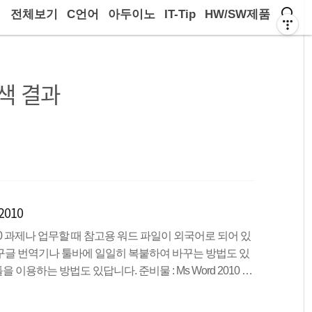
전체보기
C언어
아두이노
IT-Tip
HW/SW제품
색 결과
010
010 과제나 업무할 때 참고용 워드 파일이 외국어로 되어 있
구글 번역기나 툴바에 일일히 복붙하여 바꾸는 방법도 있
 이용하는 방법도 있답니다. 준비물 : Ms Word 2010 이
 궁금한 것이라면, 궁금한 부분을 블럭잡고 마우스 우클릭 >
역 영역에서 [문서 전체 번역]누르고 > 확인 > 웹페이지로