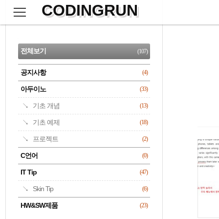
CODINGRUN
본
문
검
으
사
색
로
이
CATEGORY
바
드
로
전체보기
(107)
가
바
기
공지사항
(4)
명록
아두이노
(33)
기초 개념
(13)
기초 예제
(18)
프로젝트
(2)
C언어
(0)
IT Tip
(47)
Skin Tip
(6)
HW&SW제품
(23)