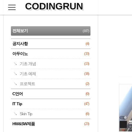
CODINGRUN
본
문
검
으
사
색
로
이
CATEGORY
바
드
로
전체보기
(107)
가
바
기
공지사항
(4)
명록
아두이노
(33)
기초 개념
(13)
기초 예제
(18)
프로젝트
(2)
C언어
(0)
IT Tip
(47)
Skin Tip
(6)
HW&SW제품
(23)