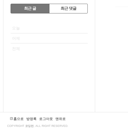
RECENTLY
최근 글
최근 댓글
최
VISITOR
근
오늘
글
어제
전체
홈으로
방명록
로그아웃
맨위로
COPYRIGHT
코딩런
, ALL RIGHT RESERVED.