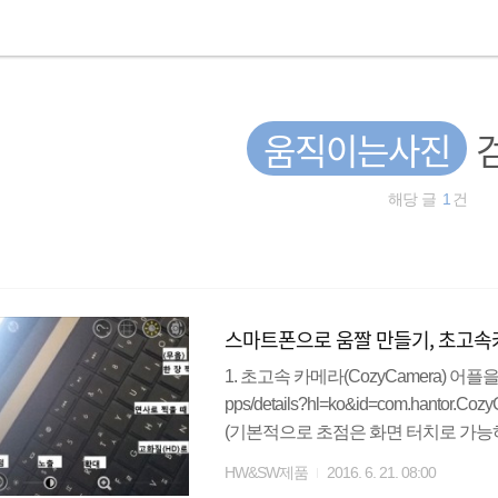
움직이는사진
해당 글
1
건
스마트폰으로 움짤 만들기, 초고속카메
1. 초고속 카메라(CozyCamera) 어플을 실행
pps/details?hl=ko&id=com.hant
(기본적으로 초점은 화면 터치로 가능하
너무너무 너~무~ 좋은 어플이에요! ) 3
HW&SW제품
2016. 6. 21. 08:00
을 빠르게 움직이게 할 건지, 느리게 