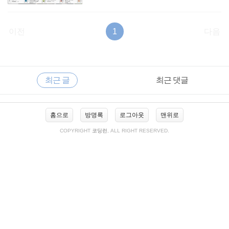
이전
1
다음
RECENTLY
사
최근 글
최근 댓글
이
드
바
최
홈으로
방명록
로그아웃
맨위로
근
글
COPYRIGHT
코딩런
, ALL RIGHT RESERVED.