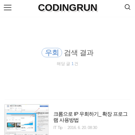
검
CODINGRUN
본
색
문
으
로
바
로
방명록
가
기
우회
검색 결과
해당 글
1
건
크롬으로 IP 우회하기_ 확장 프로그
램 사용방법
IT Tip
2016. 6. 20. 08:30