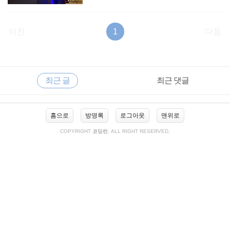
이전
1
다음
RECENTLY
사
최근 글
최근 댓글
이
드
바
최
홈으로
방명록
로그아웃
맨위로
근
글
COPYRIGHT
코딩런
, ALL RIGHT RESERVED.