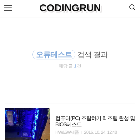
검
CODINGRUN
본
색
문
으
로
바
로
방명록
가
기
오류테스트
검색 결과
해당 글
1
건
컴퓨터(PC) 조립하기 8. 조립 완성 및
BIOS테스트
HW&SW제품
2016. 10. 24. 12:48