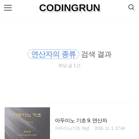
검
CODINGRUN
본
색
문
으
로
바
로
방명록
가
기
연산자의 종류
검색 결과
해당 글
1
건
아두이노 기초 9. 연산자
아두이노/기초 개념
2016. 11. 1. 17:44