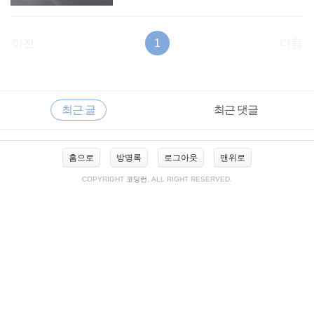
이전
1
다음
RECENTLY
사
최근 글
최근 댓글
이
드
바
최
홈으로
방명록
로그아웃
맨위로
근
글
COPYRIGHT
코딩런
, ALL RIGHT RESERVED.