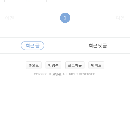
이전
1
다음
RECENTLY
사
최근 글
최근 댓글
이
드
바
최
홈으로
방명록
로그아웃
맨위로
근
글
COPYRIGHT
코딩런
, ALL RIGHT RESERVED.