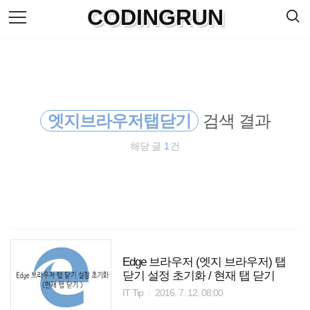
검
CODINGRUN
본
색
문
으
로
바
로
방명록
가
기
엣지브라우저탭닫기
검색 결과
해당 글
1
건
Edge 브라우저 (엣지 브라우저) 탭
닫기 설정 초기화 / 현재 탭 닫기
IT Tip
2016. 7. 12. 08:00