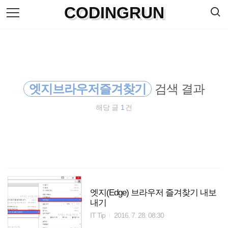
검
CODINGRUN
본
색
문
으
로
바
로
방명록
가
기
엣지브라우저즐겨찾기
검색 결과
해당 글
1
건
엣지(Edge) 브라우저 즐겨찾기 내보
내기
IT Tip
2016. 7. 28. 08:30