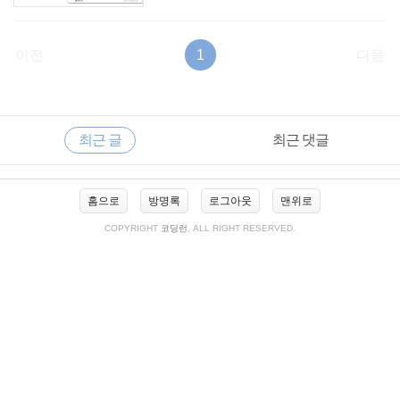
이전
1
다음
RECENTLY
사
최근 글
최근 댓글
이
드
바
최
홈으로
방명록
로그아웃
맨위로
근
글
COPYRIGHT
코딩런
, ALL RIGHT RESERVED.