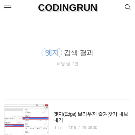
검
CODINGRUN
본
색
문
으
로
바
로
방명록
가
기
엣지
검색 결과
해당 글
2
건
엣지(Edge) 브라우저 즐겨찾기 내보
내기
IT Tip
2016. 7. 28. 08:30