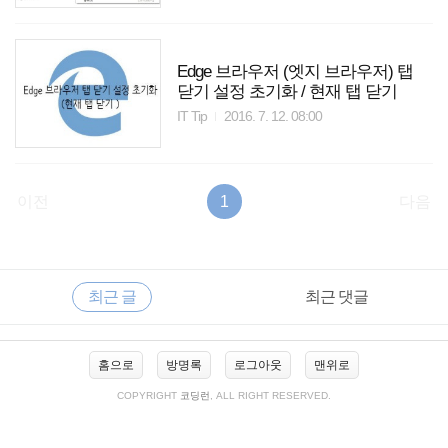
Edge 브라우저 (엣지 브라우저) 탭
닫기 설정 초기화 / 현재 탭 닫기
IT Tip
2016. 7. 12. 08:00
이전
1
다음
RECENTLY
사
최근 글
최근 댓글
이
드
바
최
홈으로
방명록
로그아웃
맨위로
근
글
COPYRIGHT
코딩런
, ALL RIGHT RESERVED.