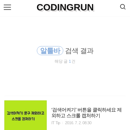
검
CODINGRUN
본
색
문
으
로
바
로
방명록
가
기
알툴바
검색 결과
해당 글
1
건
‘검색어켜기’ 버튼을 클릭하세요 제
외하고 스크롤 캡처하기
IT Tip
2016. 7. 2. 08:30