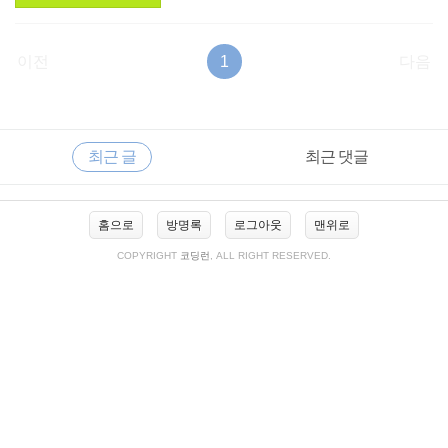
이전
1
다음
RECENTLY
사
최근 글
최근 댓글
이
드
바
최
홈으로
방명록
로그아웃
맨위로
근
글
COPYRIGHT
코딩런
, ALL RIGHT RESERVED.