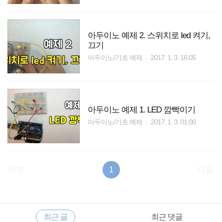
아두이노 예제 2. 스위치로 led 켜기,
끄기
아두이노/기초 예제
2017. 1. 3. 16:05
아두이노 예제 1. LED 깜빡이기
아두이노/기초 예제
2017. 1. 3. 01:00
이전
1
다음
RECENTLY
사
최근 글
최근 댓글
이