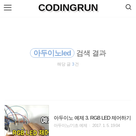
검
CODINGRUN
본
색
문
으
로
바
로
방명록
가
기
아두이노led
검색 결과
해당 글
3
건
아두이노 예제 3. RGB LED 제어하기
아두이노/기초 예제
2017. 1. 5. 19:04