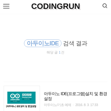
검
CODINGRUN
본
색
문
으
로
바
로
방명록
가
기
아두이노IDE
검색 결과
해당 글
1
건
아두이노 IDE(프로그램)설치 및 환경
설정
아두이노/기초 예제
2016. 8. 3. 17:33