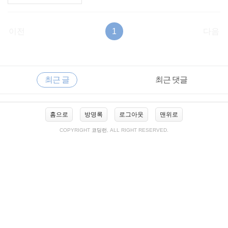
이전
1
다음
RECENTLY
사
최근 글
최근 댓글
이
드
바
최
홈으로
방명록
로그아웃
맨위로
근
글
COPYRIGHT
코딩런
, ALL RIGHT RESERVED.