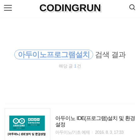
검
CODINGRUN
본
색
문
으
로
바
로
방명록
가
기
아두이노프로그램설치
검색 결과
해당 글
1
건
아두이노 IDE(프로그램)설치 및 환경
설정
아두이노/기초 예제
2016. 8. 3. 17:33