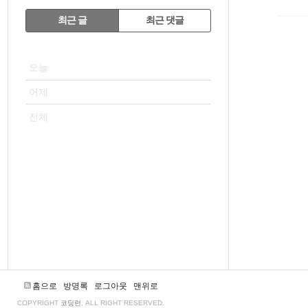
RECENTLY
최근 글
최근 댓글
최
VISITOR
근
오늘
글
어제
전체
홈으로
방명록
로그아웃
맨위로
COPYRIGHT
코딩런
, ALL RIGHT RESERVED.