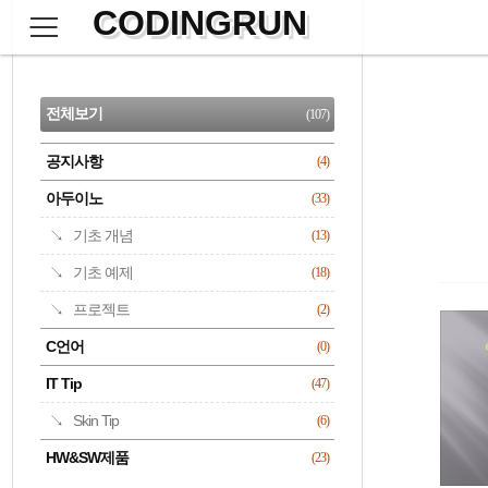
CODINGRUN
본
문
검
으
사
색
로
이
CATEGORY
바
드
로
전체보기
(107)
가
바
기
공지사항
(4)
명록
아두이노
(33)
기초 개념
(13)
기초 예제
(18)
프로젝트
(2)
C언어
(0)
IT Tip
(47)
Skin Tip
(6)
HW&SW제품
(23)