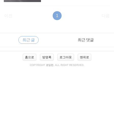
이전
1
다음
RECENTLY
사
최근 글
최근 댓글
이
드
바
최
홈으로
방명록
로그아웃
맨위로
근
글
COPYRIGHT
코딩런
, ALL RIGHT RESERVED.