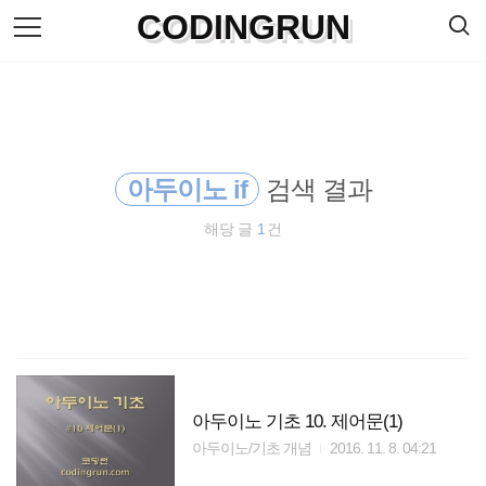
검
CODINGRUN
본
색
문
으
로
바
로
방명록
가
기
아두이노 if
검색 결과
해당 글
1
건
아두이노 기초 10. 제어문(1)
아두이노/기초 개념
2016. 11. 8. 04:21