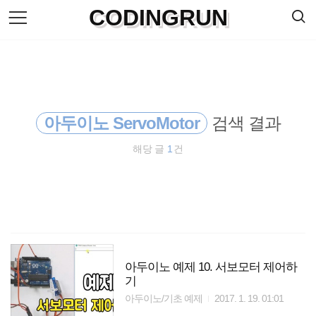
검
CODINGRUN
본
색
문
으
로
바
로
방명록
가
기
아두이노 ServoMotor
검색 결과
해당 글
1
건
아두이노 예제 10. 서보모터 제어하
기
아두이노/기초 예제
2017. 1. 19. 01:01