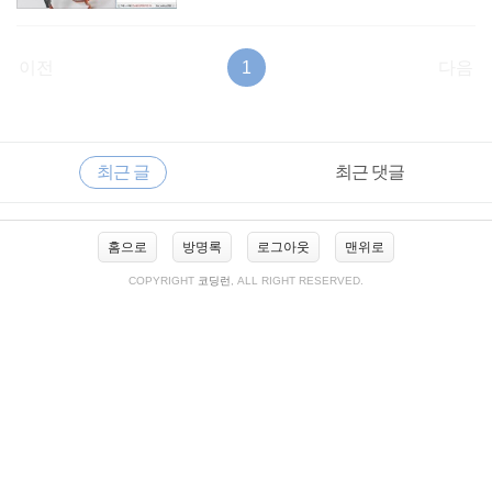
이전
1
다음
RECENTLY
사
최근 글
최근 댓글
이
드
바
최
홈으로
방명록
로그아웃
맨위로
근
글
COPYRIGHT
코딩런
, ALL RIGHT RESERVED.