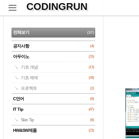
CODINGRUN
본
문
검
으
사
색
로
이
CATEGORY
바
드
로
전체보기
(107)
가
바
기
공지사항
(4)
명록
아두이노
(33)
기초 개념
(13)
기초 예제
(18)
프로젝트
(2)
C언어
(0)
IT Tip
(47)
Skin Tip
(6)
HW&SW제품
(23)