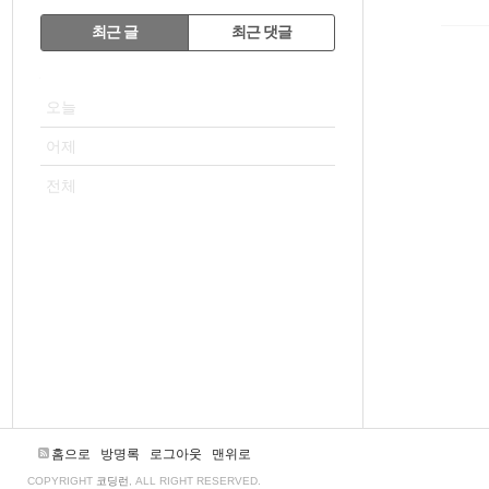
RECENTLY
최근 글
최근 댓글
최
VISITOR
근
오늘
글
어제
전체
홈으로
방명록
로그아웃
맨위로
COPYRIGHT
코딩런
, ALL RIGHT RESERVED.