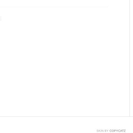
grun.com/100 실습 내용 온습도센서(DHT11)을 이용하여 시
비물 아두이노 보드, 브레드 보드, 온습도센서(DHT11)
음
SKIN BY
COPYCATZ