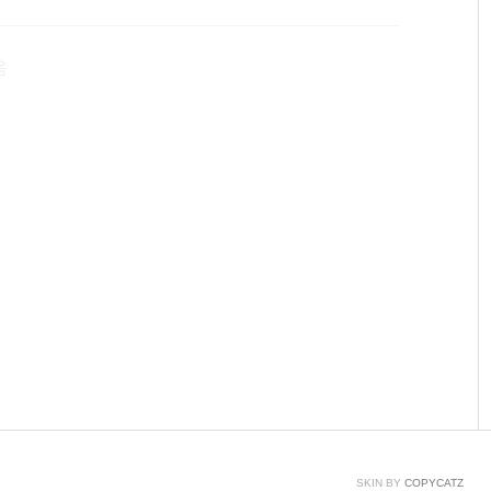
공기의 떨림으로 표현하는데 각 음계마다 고유의 떨림 주
 도의 경우 32.7032라는 고유 진동수를 가지고 있어 피
음
시키면..
SKIN BY
COPYCATZ