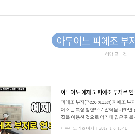
아두이노 피에조 부
해당 글
1
건
아두이노 예제 5. 피에조 부저로 
피에조 부저(Piezo buzzer) 피에
에조는 특정 방향으로 압력을 가하면 
질을 이용한 것으로 여기에 얇은 판을
지 않다는 단점이 있지만 세밀하게 조작하
아두이노/기초 예제
2017. 1. 8. 13:41
있다. 부저 윗면에 +라고 써져 있거나