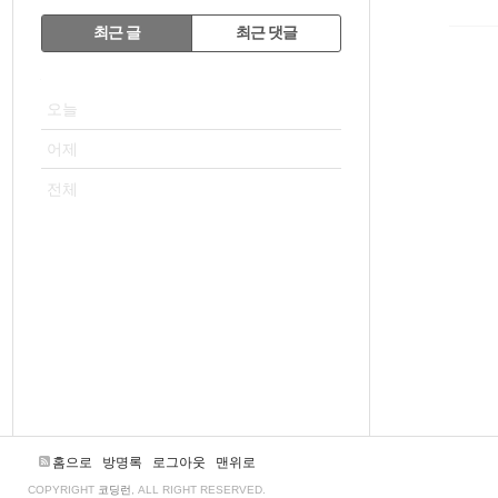
RECENTLY
최근 글
최근 댓글
최
VISITOR
근
오늘
글
어제
전체
홈으로
방명록
로그아웃
맨위로
COPYRIGHT
코딩런
, ALL RIGHT RESERVED.