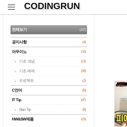
CODINGRUN
본
문
검
으
사
색
로
이
CATEGORY
바
드
로
전체보기
(107)
가
바
기
공지사항
(4)
명록
아두이노
(33)
기초 개념
(13)
기초 예제
(18)
프로젝트
(2)
C언어
(0)
IT Tip
(47)
Skin Tip
(6)
HW&SW제품
(23)