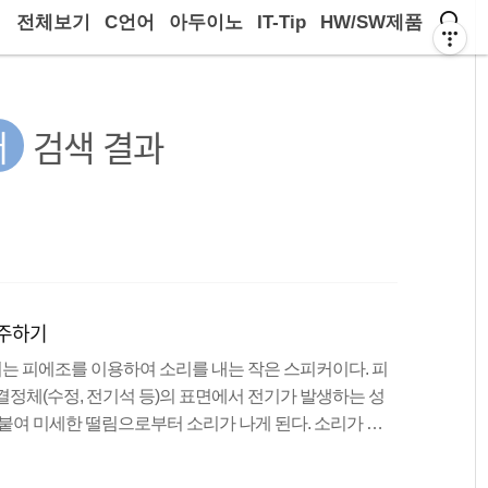
전체보기
C언어
아두이노
IT-Tip
HW/SW제품
저
검색 결과
연주하기
조 부저는 피에조를 이용하여 소리를 내는 작은 스피커이다. 피
결정체(수정, 전기석 등)의 표면에서 전기가 발생하는 성
 붙여 미세한 떨림으로부터 소리가 나게 된다. 소리가 크
면 음악도 연주할 수 있다. 피에조 부저는 극성(+, -)가
 조그만 홈이 파여있는 쪽에 +극을 연결하면 된다. 피에조