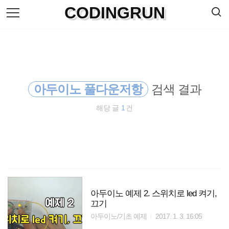
검
CODINGRUN
본
색
문
으
로
바
로
방명록
가
기
아두이노 풀다운저항
검색 결과
해당 글
1
건
아두이노 예제 2. 스위치로 led 켜기,
끄기
아두이노/기초 예제
2017. 1. 3. 16:05