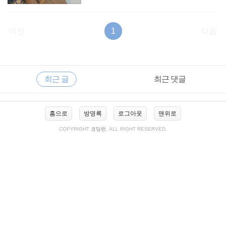
이전
1
다음
RECENTLY
사
최근 글
최근 댓글
이
드
바
최
홈으로
방명록
로그아웃
맨위로
근
글
COPYRIGHT
코딩런
, ALL RIGHT RESERVED.