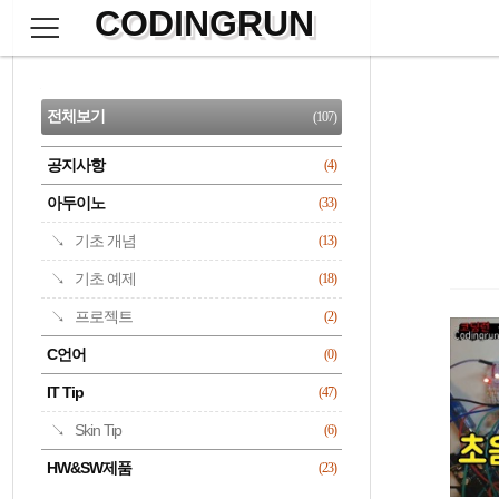
CODINGRUN
본
문
검
으
사
색
로
이
CATEGORY
바
드
로
전체보기
(107)
가
바
기
공지사항
(4)
명록
아두이노
(33)
기초 개념
(13)
기초 예제
(18)
프로젝트
(2)
C언어
(0)
IT Tip
(47)
Skin Tip
(6)
HW&SW제품
(23)