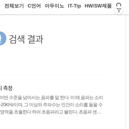
전체보기
C언어
아두이노
IT-Tip
HW/SW제품
산
검색 결과
리 측정
대로 어떤 수준을 넘어서는 음파를 말 한다. 이 때 음파는 소리
20KHz이며, 그 이상의 주파수는 인간이 소리를 들을 수
가청영역을 초월한다 하여 초음파라고 불린다. 초음파 센서
센서는 이런 초음파의 성질을 이용하여 거리, 속도, 수위등을 측정할
음파를 쏘고, 벽이나 사물등에 음파가 닿으면 튕겨저 나오면