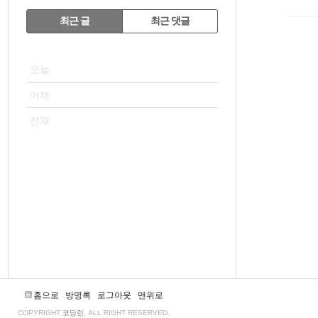
RECENTLY
최근 글
최근 댓글
최
VISITOR
근
오늘
글
어제
전체
홈으로
방명록
로그아웃
맨위로
COPYRIGHT
코딩런
, ALL RIGHT RESERVED.