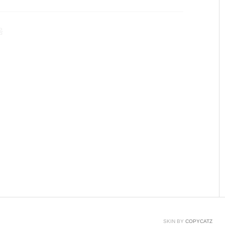
hco핀으로 들어간다. 즉, 초음파를 발생시켜 다시 튕겨져
수있다.자세한 내용은 위의 HC-SR04(초음파 센서)의
음
SKIN BY
COPYCATZ