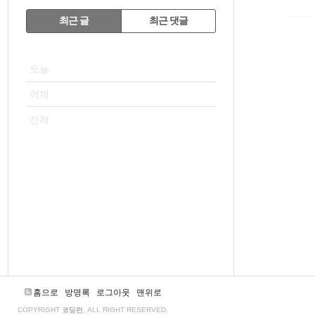
RECENTLY
최근 글
최근 댓글
최
VISITOR
근
오늘
글
어제
전체
홈으로
방명록
로그아웃
맨위로
COPYRIGHT
코딩런
, ALL RIGHT RESERVED.