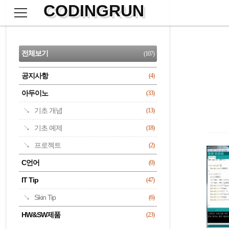
CODINGRUN
본
문
검
으
사
색
로
이
CATEGORY
바
드
로
전체보기
(107)
가
바
기
공지사항
(4)
명록
아두이노
(33)
기초 개념
(13)
기초 예제
(18)
프로젝트
(2)
C언어
(0)
IT Tip
(47)
Skin Tip
(6)
HW&SW제품
(23)