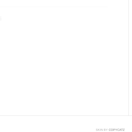
grun.com/100 실습 내용 온습도센서(DHT11)을 이용하여 시
비물 아두이노 보드, 브레드 보드, 온습도센서(DHT11)
음
SKIN BY
COPYCATZ