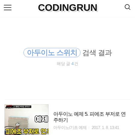
검
CODINGRUN
본
색
문
으
로
바
로
방명록
가
기
아두이노 스위치
검색 결과
해당 글
4
건
아두이노 예제 5. 피에조 부저로 연
주하기
아두이노/기초 예제
2017. 1. 8. 13:41