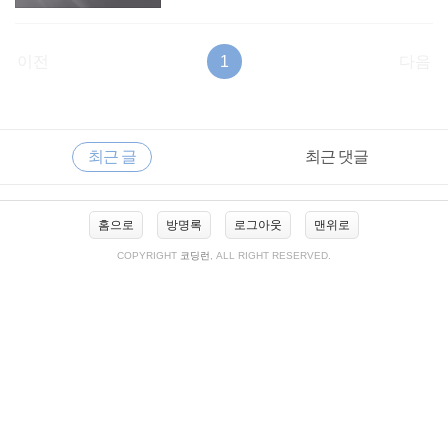
이전
1
다음
RECENTLY
사
최근 글
최근 댓글
이
드
바
최
홈으로
방명록
로그아웃
맨위로
근
글
COPYRIGHT
코딩런
, ALL RIGHT RESERVED.