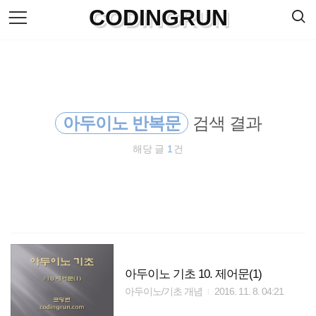
검
CODINGRUN
본
색
문
으
로
바
로
방명록
가
기
아두이노 반복문
검색 결과
해당 글
1
건
아두이노 기초 10. 제어문(1)
아두이노/기초 개념
2016. 11. 8. 04:21