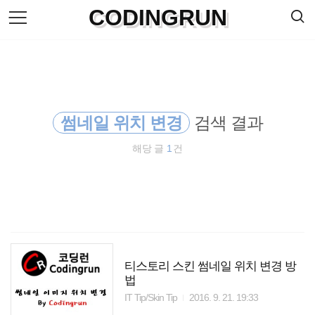
검
CODINGRUN
본
색
문
으
로
바
로
방명록
가
기
썸네일 위치 변경
검색 결과
해당 글
1
건
티스토리 스킨 썸네일 위치 변경 방
법
IT Tip/Skin Tip
2016. 9. 21. 19:33