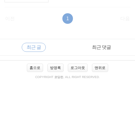
이전
1
다음
RECENTLY
사
최근 글
최근 댓글
이
드
바
최
홈으로
방명록
로그아웃
맨위로
근
글
COPYRIGHT
코딩런
, ALL RIGHT RESERVED.