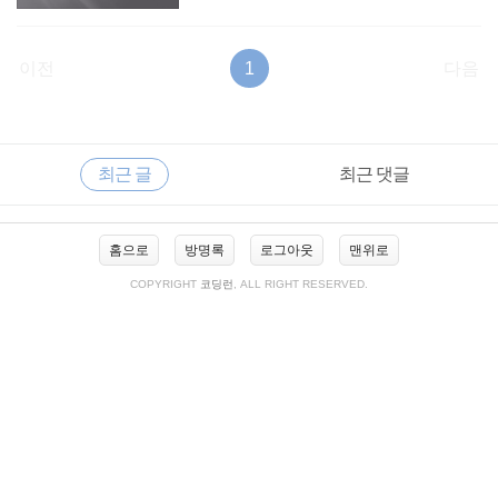
이전
1
다음
RECENTLY
사
최근 글
최근 댓글
이
드
바
최
홈으로
방명록
로그아웃
맨위로
근
글
COPYRIGHT
코딩런
, ALL RIGHT RESERVED.