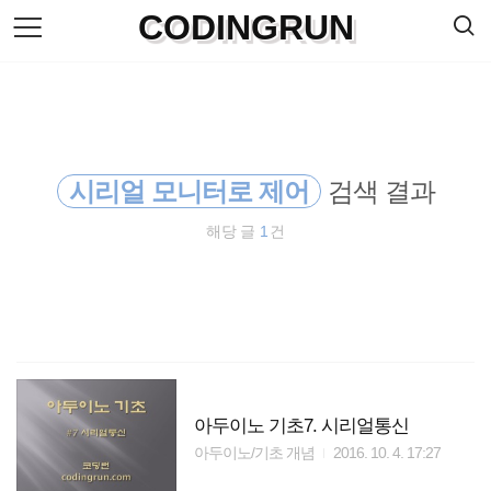
검
CODINGRUN
본
색
문
으
로
바
로
방명록
가
기
시리얼 모니터로 제어
검색 결과
해당 글
1
건
아두이노 기초7. 시리얼통신
아두이노/기초 개념
2016. 10. 4. 17:27